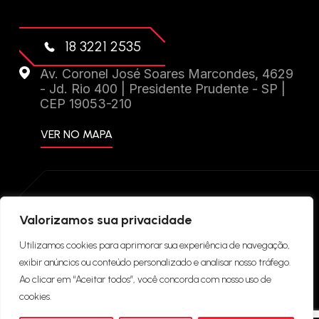
18 3221 2535
Av. Coronel José Soares Marcondes, 4629
- Jd. Rio 400 | Presidente Prudente - SP |
CEP 19053-210
VER NO MAPA
DRIFT PERFORMANCE 2024 © TODOS OS
Valorizamos sua privacidade
DIREITOS RESERVADOS. CRIAÇÃO DE SITES:
Utilizamos cookies para aprimorar sua experiência de navegação,
exibir anúncios ou conteúdo personalizado e analisar nosso tráfego.
Ao clicar em “Aceitar todos”, você concorda com nosso uso de
POLÍTICA DE PRIVACIDADE
cookies.